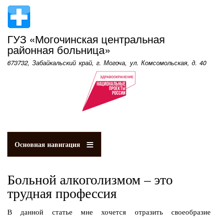
Перейти
к
основному
ГУЗ «Могочинская центральная
содержанию
районная больница»
673732, Забайкальский край, г. Могоча, ул. Комсомольская, д. 40
Основная навигация
Больной алкоголизмом – это
трудная профессия
В данной статье мне хочется отразить своеобразие