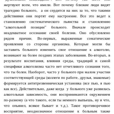
жертвуют всем, что имели. Вот почему близкие люди видят
трагедию больного, а он сердится на них за то, что такими
действиями они портят ему настроение. Все это ведет к
становлению систематического пьянства и становлению
“алкогольной позиции” больного. Вначале происходит
неадекватное осознание своей болезни. Оно обусловлено
рядом причин. Во-первых, выраженные соматические
проявления со стороны организма. Которые могли бы
заставить больного изменить свое отношение к алкоголю,
возникают на более поздних этапах заболевания. Во-вторых, в
результате воспитания, влияния среды, традиций и самой
специфики алкоголизма часто нет отчетливого сознания того,
что ты болен. Наоборот, часто у больного при малом участии
соответствующей среды (коллеги по работе, друзья, знакомые)
формируется антитрезвенническая установка (все пью, я пью
как все). Действительно, даже когда у больного уже развилась
алкогольная зависимость, они воспринимаются окружением
по-разному (а что такого, если ты немного выпьешь, ну и что,
что опьянел, всякое бывает и т.д.). Такое противоречивое
восприятие, неоднозначное отношение к больным также